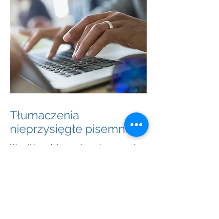
Tłumaczenia
nieprzysięgłe pisemne
Wszelkie dokumenty niewymagające
tłumaczenie przysięgłego, np.
korespondencja, umowy, regulaminy
etc.